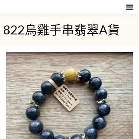
822烏雞手串翡翠A貨