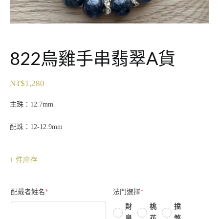
822烏雞手串翡翠A貨
NT$
1,280
主珠：12.7mm
配珠：12-12.9mm
1 件庫存
配戴者姓名
*
法門選擇
*
財
桃
擋
帛
花
煞