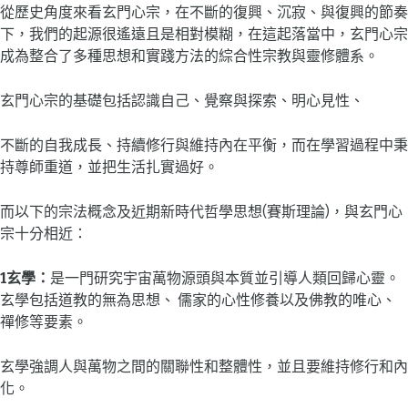
從歷史角度來看玄門心宗，在不斷的復興、沉寂、與復興的節奏
下，我們的起源很遙遠且是相對模糊，在這起落當中，玄門心宗
成為整合了多種思想和實踐方法的綜合性宗教與靈修體系。
玄門心宗的基礎包括認識自己、覺察與探索、明心見性、
不斷的自我成長、持續修行與維持內在平衡，而在學習過程中秉
持尊師重道，並把生活扎實過好。
而以下的宗法概念及近期新時代哲學思想(賽斯理論)，與玄門心
宗十分相近：
1玄學：
是一門研究宇宙萬物源頭與本質並引導人類回歸心靈。
玄學包括道教的無為思想、 儒家的心性修養以及佛教的唯心、
禪修等要素。
玄學強調人與萬物之間的關聯性和整體性，並且要維持修行和內
化。