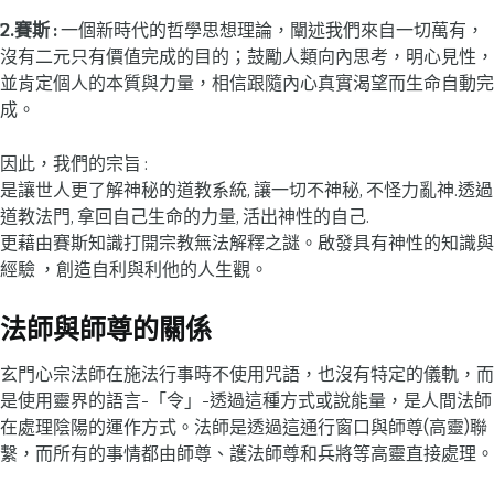
2.賽斯 :
一個新時代的哲學思想理論，闡述我們來自一切萬有，
沒有二元只有價值完成的目的；鼓勵人類向內思考，明心見性，
並肯定個人的本質與力量，相信跟隨內心真實渴望而生命自動完
成。
因此，我們的宗旨 :
是讓世人更了解神秘的道教系統, 讓一切不神秘, 不怪力亂神.透過
道教法門, 拿回自己生命的力量, 活出神性的自己.
更藉由賽斯知識打開宗教無法解釋之謎。啟發具有神性的知識與
經驗 ，創造自利與利他的人生觀。
法師與師尊的關係
玄門心宗法師在施法行事時不使用咒語，也沒有特定的儀軌，而
是使用靈界的語言-「令」-透過這種方式或說能量，是人間法師
在處理陰陽的運作方式。法師是透過這通行窗口與師尊(高靈)聯
繫，而所有的事情都由師尊、護法師尊和兵將等高靈直接處理。