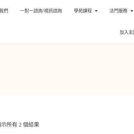
我們
一對一諮詢/視訊諮詢
學苑課程
法門服務
加入玄
顯示所有 2 個結果