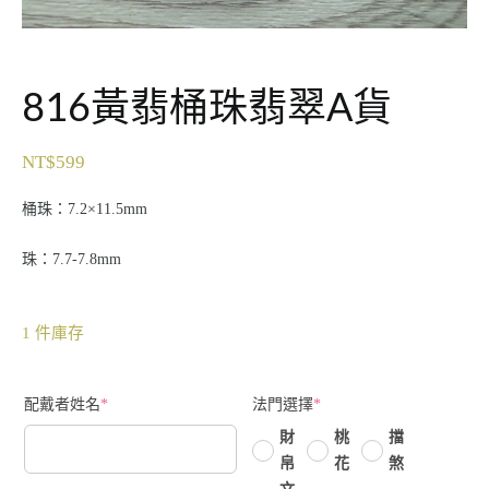
816黃翡桶珠翡翠A貨
NT$
599
桶珠：7.2×11.5mm
珠：7.7-7.8mm
1 件庫存
配戴者姓名
*
法門選擇
*
財
桃
擋
帛
花
煞