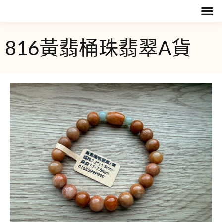
816黃翡桶珠翡翠A貨