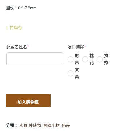
圓珠：6.9-7.2mm
1 件庫存
配戴者姓名
*
法門選擇
*
財
桃
擋
帛
花
煞
文
昌
加入購物車
分類：
水晶.硃砂類
,
開運小物
,
飾品