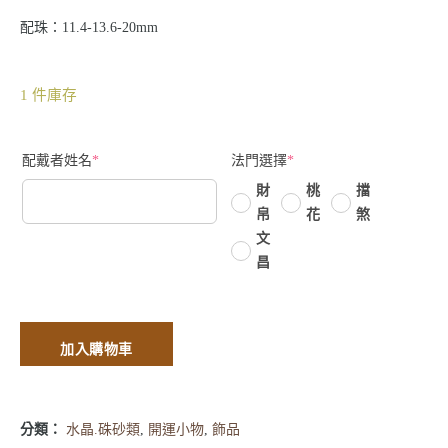
配珠：11.4-13.6-20mm
1 件庫存
配戴者姓名
*
法門選擇
*
財
桃
擋
帛
花
煞
文
昌
加入購物車
分類：
水晶.硃砂類
,
開運小物
,
飾品