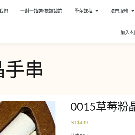
我們
一對一諮詢/視訊諮詢
學苑課程
法門服務
加入玄
晶手串
0015草莓粉
NT$
499