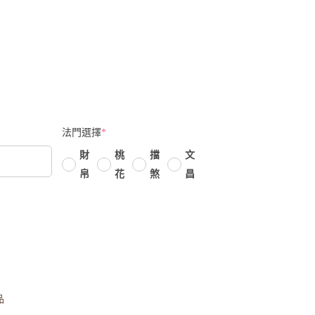
法門選擇
*
財
桃
擋
文
帛
花
煞
昌
品