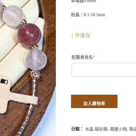
草莓晶9.8mm
粉晶：8.1-10.5mm
1 件庫存
配戴者姓名
*
加入購物車
分類：
水晶.硃砂類
,
開運小物
,
飾