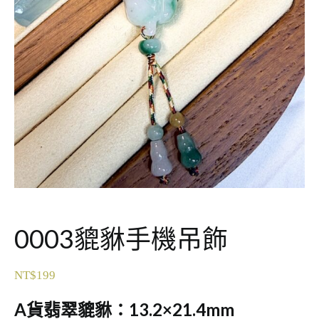
0003貔貅手機吊飾
NT$
199
A貨翡翠貔貅：13.2×21.4mm