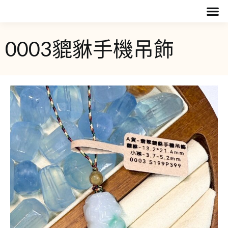
0003貔貅手機吊飾