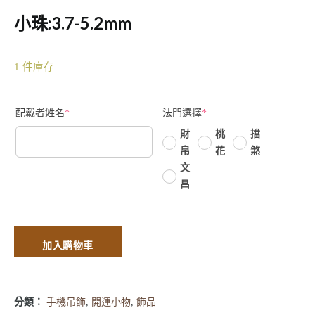
小珠:3.7-5.2mm
1 件庫存
配戴者姓名
*
法門選擇
*
財
桃
擋
帛
花
煞
文
昌
加入購物車
分類：
手機吊飾
,
開運小物
,
飾品