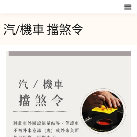
汽/機車 擋煞令