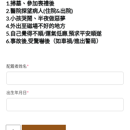
1.掃墓、參加喪禮後
2.醫院探望病人(住院&出院)
3.小孩哭鬧、半夜做惡夢
4.外出至磁場不好的地方
5.自己覺得不順/運氣低靡,預求平安順遂
6.事故後,受驚嚇後（如車禍/進出警局）
配戴者姓名
*
出生年月日
*