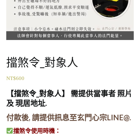
擋煞令_對象人
NT$
600
【擋煞令_對象人】 需提供當事者 照片
及 現居地址.
付款後, 請提供訊息至玄門心宗LINE@.
擋煞令使用時機：