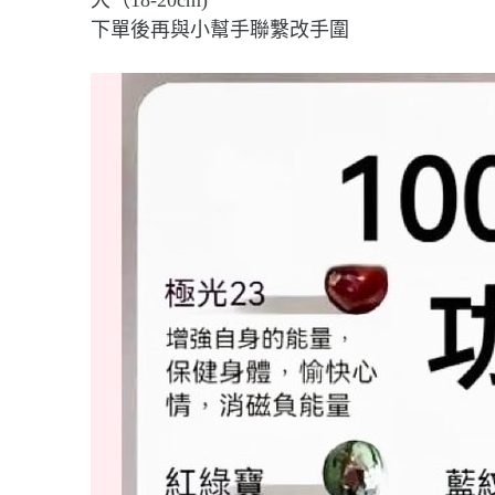
大（18-20cm)
下單後再與小幫手聯繫改手圍