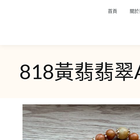
首頁
關於
818黃翡翡翠