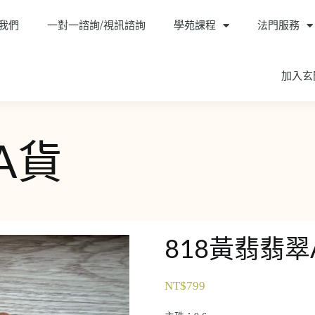
我們
一對一諮詢/視訊諮詢
學苑課程
法門服務
加入玄
A貨
818黃翡翡翠
NT$
799