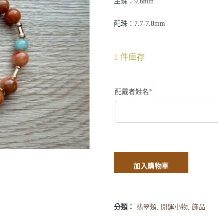
主珠：9.6mm
配珠：7.7-7.8mm
1 件庫存
配戴者姓名
*
加入購物車
分類：
翡翠類
,
開運小物
,
飾品