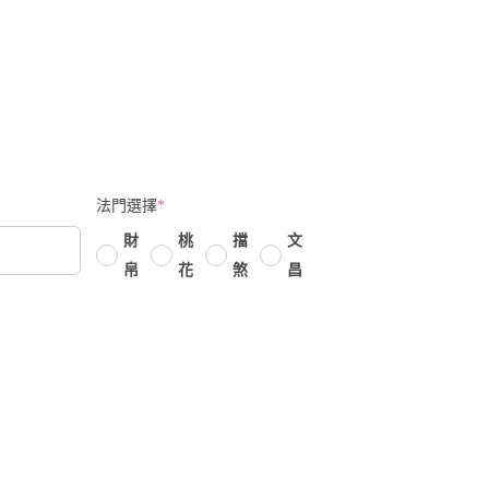
法門選擇
*
財
桃
擋
文
帛
花
煞
昌