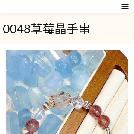
0048草莓晶手串