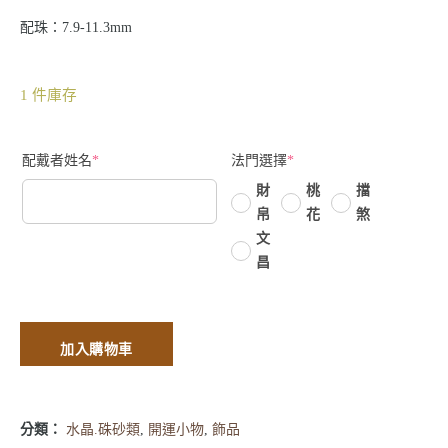
配珠：7.9-11.3mm
1 件庫存
配戴者姓名
*
法門選擇
*
財
桃
擋
帛
花
煞
文
昌
加入購物車
分類：
水晶.硃砂類
,
開運小物
,
飾品