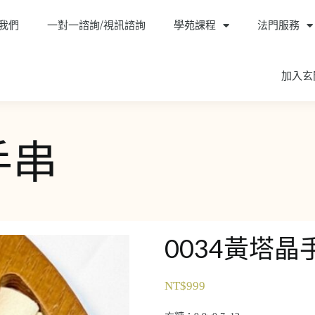
我們
一對一諮詢/視訊諮詢
學苑課程
法門服務
加入玄
手串
0034黃塔晶
NT$
999