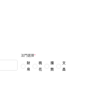
法門選擇
*
財
桃
擋
文
帛
花
煞
昌