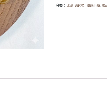
分類：
水晶.硃砂類
,
開運小物
,
飾