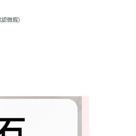
默認微瑕）