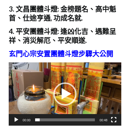
3. 文昌團體斗燈: 金榜題名、高中魁
首、仕途亨通, 功成名就.
4. 平安團體斗燈: 逢凶化吉、遇難呈
祥、消災解厄、平安順遂.
玄門心宗安置團體斗燈步驟大公開
視
訊
播
放
器
00:00
00:48