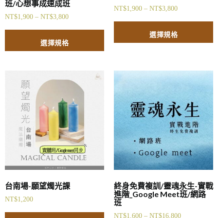
班/心想事成速成班
NT$
1,900
–
NT$
3,800
NT$
1,900
–
NT$
3,800
選擇規格
選擇規格
台南場-願望燭光課
終身免費複訓/靈魂永生-實戰
進階_Google Meet班/網路
NT$
1,200
班
NT$
1,600
–
NT$
16,800