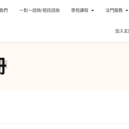
我們
一對一諮詢/視訊諮詢
學苑課程
法門服務
加入玄
冊